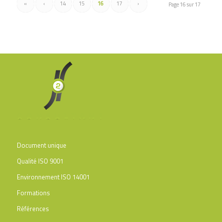
«
‹
14
15
16
17
›
Page 16 sur 17
Document unique
Qualité ISO 9001
Environnement ISO 14001
Formations
Références