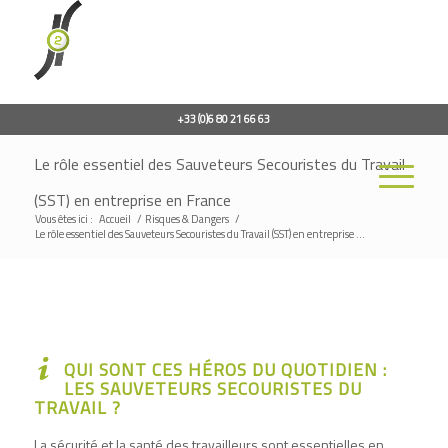
+33 (0)6 80 21 66 63
Le rôle essentiel des Sauveteurs Secouristes du Travail
(SST) en entreprise en France
Vous êtes ici :
Accueil
/
Risques & Dangers
/
Le rôle essentiel des Sauveteurs Secouristes du Travail (SST) en entreprise ...
QUI SONT CES HÉROS DU QUOTIDIEN :
LES SAUVETEURS SECOURISTES DU
TRAVAIL ?
La sécurité et la santé des travailleurs sont essentielles en