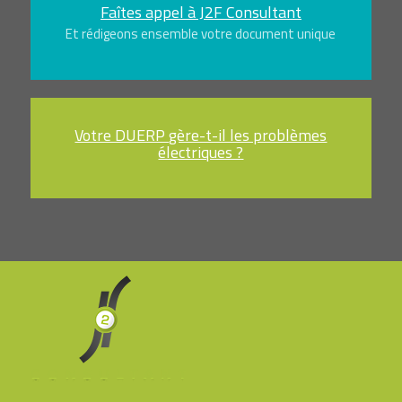
Faîtes appel à J2F Consultant
Et rédigeons ensemble votre document unique
Votre DUERP gère-t-il les problèmes
électriques ?