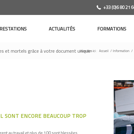
+33 (0)6 80 21 6
RESTATIONS
ACTUALITÉS
FORMATIONS
aves et mortels grâce à votre document unique
Vous êtes ici :
Accueil
/
Information
/
IL SONT ENCORE BEAUCOUP TROP
ent au travail et plus de 100 sont blessées