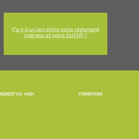
Y’a-t-il un lien entre votre règlement
intérieur et votre DUERP ?
NEMENT ISO 14001
FORMATIONS