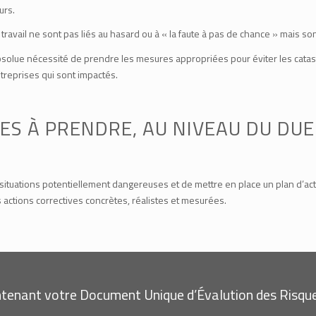
urs.
travail ne sont pas liés au hasard ou à « la faute à pas de chance » mais so
bsolue nécessité de prendre les mesures appropriées pour éviter les catas
treprises qui sont impactés.
S À PRENDRE, AU NIVEAU DU DUE
ituations potentiellement dangereuses et de mettre en place un plan d’acti
actions correctives concrètes, réalistes et mesurées.
tenant votre Document Unique d’Évalution des Risqu