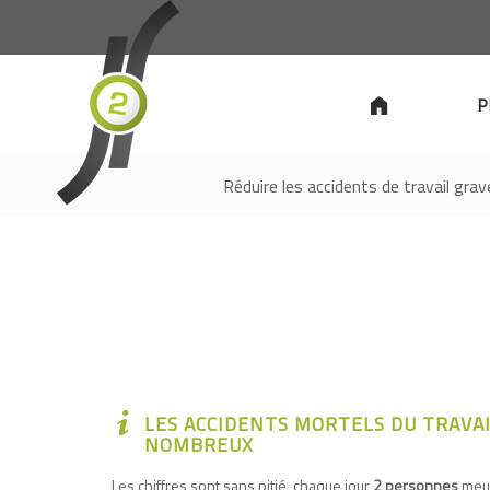
P
Réduire les accidents de travail gr
LES ACCIDENTS MORTELS DU TRAVA
NOMBREUX
Les chiffres sont sans pitié, chaque jour
2 personnes
meur