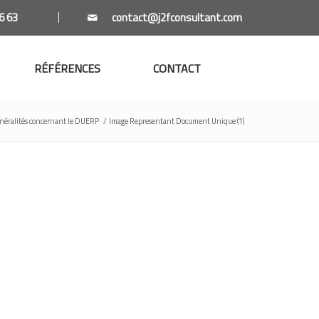
6 63
RÉFÉRENCES
CONTACT
néralités concernant le DUERP
/
Image Representant Document Unique (1)