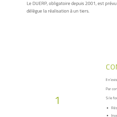
Le DUERP, obligatoire depuis 2001, est prévu
délègue la réalisation à un tiers.
CO
Il n’ex
Par con
1
Si le f
Rés
Inv