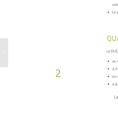
act
Le 
QU
Rédaction d’un DUERP
Le DUER
pour une entreprise de
parfums
au 
2
à c
en 
à la
Le