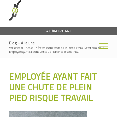
+33 (0)6 80 21 66 63
Blog - A la une
Vous êtes ici :
Accueil
/
Éviter les chutes de plain-pied au travail, c’est possible
/
Employée Ayant Fait Une Chute De Plein Pied Risque Travail
EMPLOYÉE AYANT FAIT
UNE CHUTE DE PLEIN
PIED RISQUE TRAVAIL