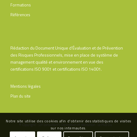
Formations
Références
Rédaction du Document Unique d’Évaluation et de Prévention
des Risques Professionnels, mise en place de système de
management qualité et environnement en vue des
certifications ISO 9001 et certifications ISO 14001.
Mentions légales
Plan du site
Notre site utilise des cookies afin d'obtenir des statistiques de visites
© Copyright - J2F consultant | Conception et réalisation :
Le Plus Du
sur nos internautes.
Web