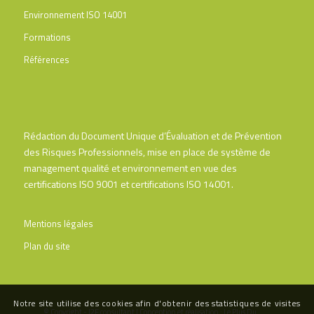
Environnement ISO 14001
Formations
Références
Rédaction du Document Unique d’Évaluation et de Prévention
des Risques Professionnels, mise en place de système de
management qualité et environnement en vue des
certifications ISO 9001 et certifications ISO 14001.
Mentions légales
Plan du site
Notre site utilise des cookies afin d'obtenir des statistiques de visites
© Copyright - J2F consultant | Conception et réalisation :
Le Plus Du