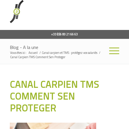
+33 (0)6 80 21 66 63
Blog - A la une
Vous êtes ici :
Accueil
/
Canal carpien et TMS : protégez vos salariés
/
Canal Carpien TMS Comment Sen Proteger
CANAL CARPIEN TMS
COMMENT SEN
PROTEGER