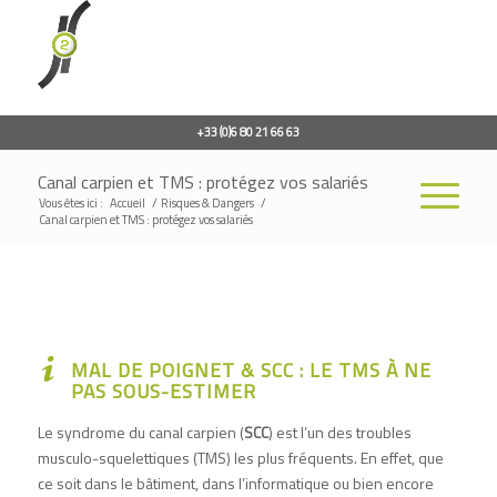
+33 (0)6 80 21 66 63
Canal carpien et TMS : protégez vos salariés
Vous êtes ici :
Accueil
/
Risques & Dangers
/
Canal carpien et TMS : protégez vos salariés
MAL DE POIGNET & SCC : LE TMS À NE
PAS SOUS-ESTIMER
Le
syndrome du canal carpien (
SCC
)
est l’un des troubles
musculo-squelettiques (TMS) les plus fréquents. En effet, que
ce soit dans le bâtiment, dans l’informatique ou bien encore