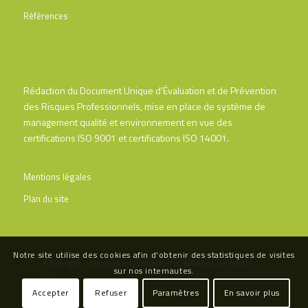
Références
Rédaction du Document Unique d’Évaluation et de Prévention
des Risques Professionnels, mise en place de système de
management qualité et environnement en vue des
certifications ISO 9001 et certifications ISO 14001.
Mentions légales
Plan du site
Notre site utilise des cookies afin d'obtenir des statistiques de visites
© Copyright - J2F consultant | Conception et réalisation :
Le Plus Du
sur nos internautes.
Web
Accepter
Refuser
Paramètres
En savoir plus