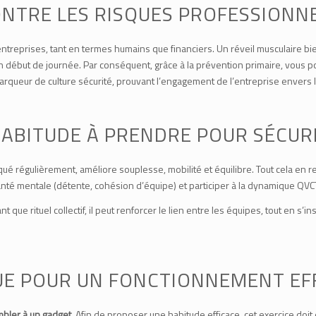
NTRE LES RISQUES PROFESSIONN
x entreprises, tant en termes humains que financiers. Un réveil musculaire bi
 en début de journée. Par conséquent, grâce à la prévention primaire, vous
rqueur de culture sécurité, prouvant l’engagement de l’entreprise envers l
HABITUDE À PRENDRE POUR SÉCUR
tiqué régulièrement, améliore souplesse, mobilité et équilibre. Tout cela en 
anté mentale (détente, cohésion d’équipe) et participer à la dynamique QVC
nt que rituel collectif, il peut renforcer le lien entre les équipes, tout en
UE POUR UN FONCTIONNEMENT EF
bler à un gadget.
Afin de proposer une habitude efficace, cet exercice doit