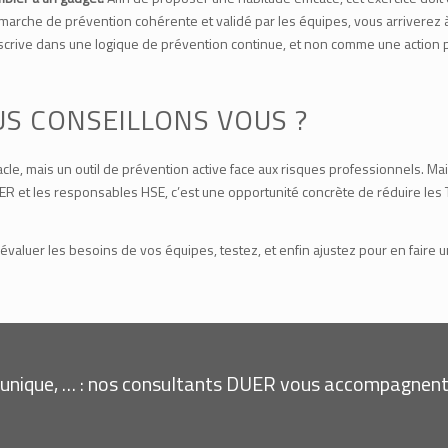
che de prévention cohérente et validé par les équipes, vous arriverez à tir
’inscrive dans une logique de prévention continue, et non comme une action
S CONSEILLONS VOUS ?
cle, mais un outil de prévention active face aux risques professionnels. Mais 
 et les responsables HSE, c’est une opportunité concrète de réduire les TM
aluer les besoins de vos équipes, testez, et enfin ajustez pour en faire un 
unique, … : nos consultants DUER vous accompagnent