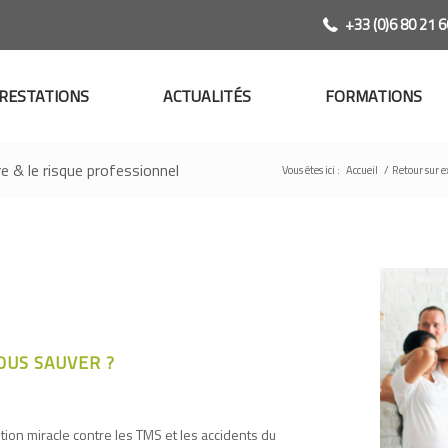
+33 (0)6 80 21 6
RESTATIONS
ACTUALITÉS
FORMATIONS
e & le risque professionnel
Vous êtes ici :
Accueil
/
Retour sur e
OUS SAUVER ?
tion miracle contre les TMS et les accidents du