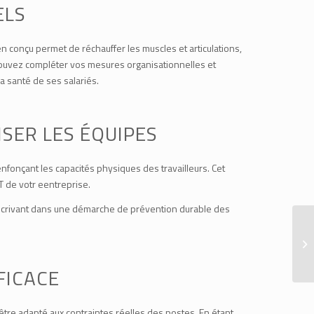
ELS
en conçu permet de réchauffer les muscles et articulations,
 pouvez compléter vos mesures organisationnelles et
a santé de ses salariés.
ISER LES ÉQUIPES
renfonçant les capacités physiques des travailleurs. Cet
T de votr eentreprise.
 s’inscrivant dans une démarche de prévention durable des
FICACE
 être adapté aux contraintes réelles des postes. En étant