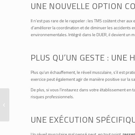
UNE NOUVELLE OPTION CO
Il n’est pas rare de le rappeler : les TMS coûtent cher au
d’améliorer la coordination et de diminuer les accidents
environnementales. Intégré dans le DUER, il devient un ma
PLUS QU’UN GESTE : UNE 
Plus qu’un échauffement, le réveil musculaire, s’il est pra
exercice peut également agir de manière positive sur la s
De plus, si vous l’instaurez dans votre établissement en ta
risques professionnels.
EPI non-reglémentaires
: risques professionnels
à l’horizon
UNE EXÉCUTION SPÉCIFIQ
Un réveil musculaire mal pensé peut, en tout point,
ressem