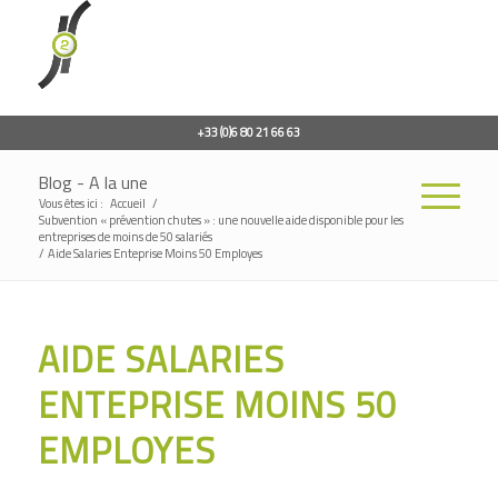
+33 (0)6 80 21 66 63
Blog - A la une
Vous êtes ici :
Accueil
/
Subvention « prévention chutes » : une nouvelle aide disponible pour les
entreprises de moins de 50 salariés
/
Aide Salaries Enteprise Moins 50 Employes
AIDE SALARIES
ENTEPRISE MOINS 50
EMPLOYES