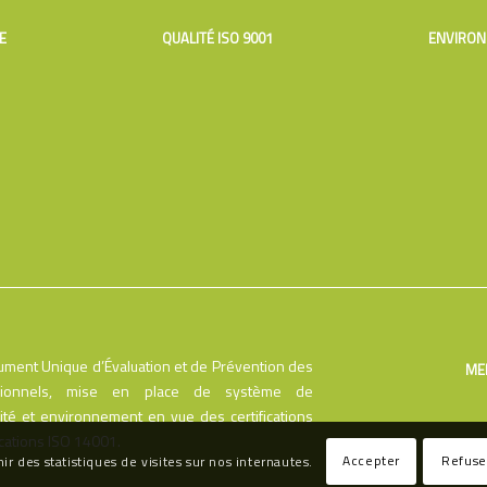
E
QUALITÉ ISO 9001
ENVIRON
ment Unique d’Évaluation et de Prévention des
ME
sionnels, mise en place de système de
té et environnement en vue des certifications
ications ISO 14001.
Accepter
Refuse
nir des statistiques de visites sur nos internautes.