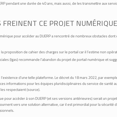
P pendant une durée de 40 ans, mais aussi, de les transmettre aux service
 FREINENT CE PROJET NUMÉRIQU
mérique pour accéder au DUERP a rencontré de nombreux obstacles dont de
e la proposition de cahier des charges sur le portail car il l’estime non opéra
ciales (
Igas
) recommande l’abandon du projet de portail numérique et sug
 l’existence d’une telle plateforme. Le décret du 18 mars 2022, par exempl
s informations pour les équipes pluridisciplinaires du service de santé au t
les respectaient (
source
).
ique pour accéder à son DUERP (et ses versions antérieures) serait un projet
urnent vers une solution alternative, car il est primordial pour la sécurité
ssionnels.