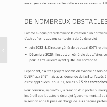
employeurs de conserver les différentes versions du DUER
DE NOMBREUX OBSTACLES
Comme évoqué précédemment, la création d’un portail nu
d’autres freins apparus sur toute la durée du projet :
Le permis de feu :
Juin 2022 :
la Direction générale du travail (DGT) rejett
comment fonctionne ce
Décembre 2023 :
l’Inspection générale des affaires so
document obligatoire ?
pour les travailleurs ayant quitté leur entreprise.
Cependant, d’autres projets ont mis en avant le besoin de
DUERP aux SPST mais aussi demande de faciliter l’accès à ce
d’être appliquées : en 2023, seules
5,2 % des entreprises
Pour conclure, aujourd’hui, la création d’un portail numér
impératif que les acteurs du projet (gouvernement, …) se to
la gestion et de la prise en charge de leurs risques profe