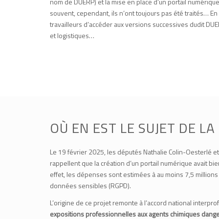
nom de DUERP) et la mise en place d’un portail numérique
souvent, cependant, ils n’ont toujours pas été traités… En 
travailleurs d’accéder aux versions successives dudit DUE
et logistiques…
OÙ EN EST LE SUJET DE L
Le 19 février 2025, les députés Nathalie Colin-Oesterlé et S
rappellent que la création d’un portail numérique avait bi
effet, les dépenses sont estimées à au moins 7,5 millions
données sensibles (RGPD).
L’origine de ce projet remonte à l’accord national interpro
expositions professionnelles aux agents chimiques dang