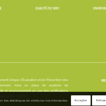
E
QUALITÉ ISO 9001
ENVIRON
ment Unique d’Évaluation et de Prévention des
ME
sionnels, mise en place de système de
té et environnement en vue des certifications
ications ISO 14001.
Accepter
Refuse
nir des statistiques de visites sur nos internautes.