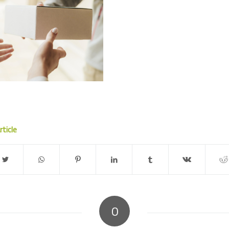
rticle
0