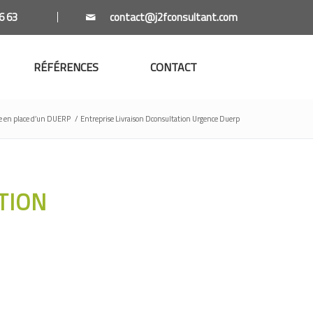
6 63
RÉFÉRENCES
CONTACT
se en place d’un DUERP
/
Entreprise Livraison Dconsultation Urgence Duerp
TION