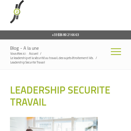
+33 (0)6 80 21 66 63
Blog - A la une
Vous êtes ici :
Accueil
/
Le leadership et la sécurité au travail, des sujets étroitement liés.
/
Leadership Securite Travail
LEADERSHIP SECURITE
TRAVAIL