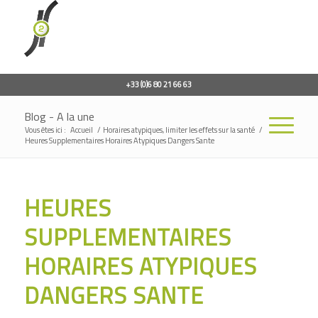
+33 (0)6 80 21 66 63
Blog - A la une
Vous êtes ici :
Accueil
/
Horaires atypiques, limiter les effets sur la santé
/
Heures Supplementaires Horaires Atypiques Dangers Sante
HEURES
SUPPLEMENTAIRES
HORAIRES ATYPIQUES
DANGERS SANTE