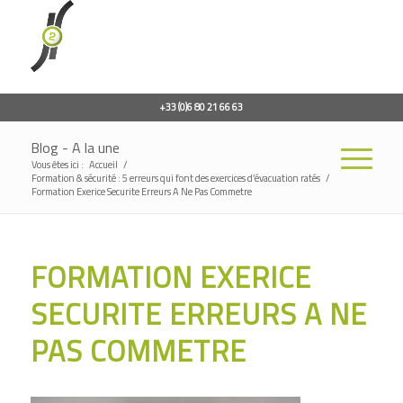
+33 (0)6 80 21 66 63
Blog - A la une
Vous êtes ici :
Accueil
/
Formation & sécurité : 5 erreurs qui font des exercices d’évacuation ratés
/
Formation Exerice Securite Erreurs A Ne Pas Commetre
FORMATION EXERICE
SECURITE ERREURS A NE
PAS COMMETRE