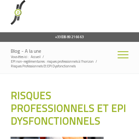
+33 (0)6 80 21 66 63
Blog - A la une
Vous êtes ici :
Accueil
/
EPI non-reglémentaires : risques professionnels à l’horizon
/
Risques Professionnels Et EPI Dysfonctionnels
RISQUES
PROFESSIONNELS ET EPI
DYSFONCTIONNELS