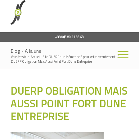
+33 (0)6 80 21 66 63
Blog - A la une
Vous êtes ici :
Accueil
/
Le DUERP : un élément clé pour votre recrutement
/
DUERP Obligation Mais Aussi Point Fort Dune Entreprise
DUERP OBLIGATION MAIS
AUSSI POINT FORT DUNE
ENTREPRISE